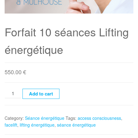
Forfait 10 séances Lifting
énergétique
550.00
€
Forfait
Add to cart
10
séances
Lifting
Category:
Séance énergétique
Tags:
access consciousness
,
énergétique
facelift
,
lifting énergétique
,
séance énergétique
quantity